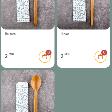
Вилка
Нож
0
0
MDL
MDL
2
2