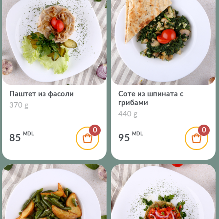
Паштет из фасоли
Соте из шпината с
грибами
370 g
440 g
0
0
MDL
MDL
85
95