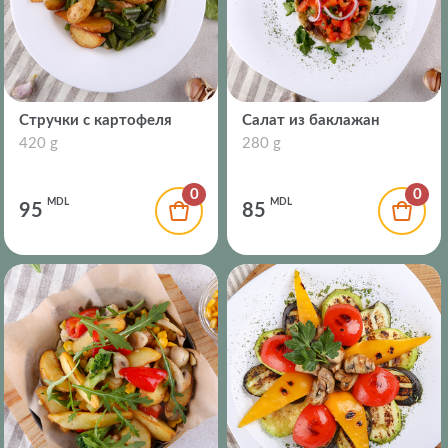
Стручки с картофеля
Салат из баклажан
420 g
280 g
0
0
MDL
MDL
95
85