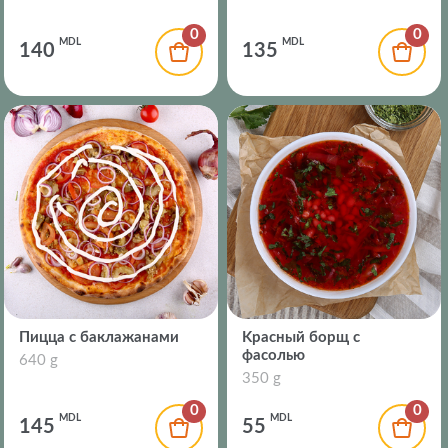
0
0
MDL
MDL
140
135
Пицца с баклажанами
Kрасный борщ с
фасолью
640 g
350 g
0
0
MDL
MDL
145
55