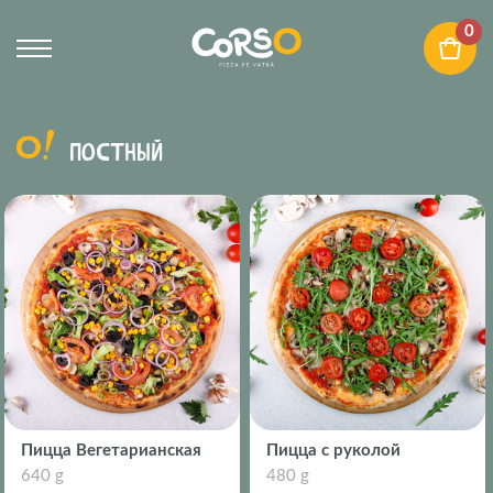
0
ПОСТНЫЙ
Пицца Вегетарианская
Пицца с pуколой
640 g
480 g