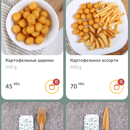
Kартофельные шарики
Картофельное ассорти
200 g
400 g
0
0
MDL
MDL
45
70