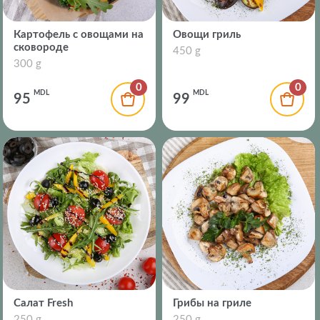
Картофель с овощами на
Овощи гриль
сковороде
450 g
300 g
0
0
MDL
MDL
95
99
Салат Fresh
Грибы на гриле
250 g
250 g