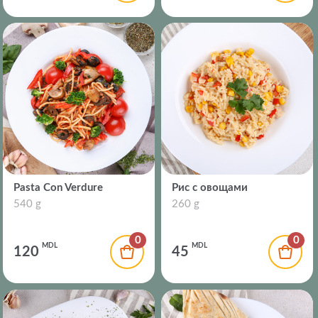
Pasta Con Verdure
Рис с овощами
540 g
260 g
0
0
MDL
MDL
120
45