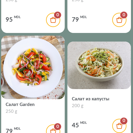
0
0
MDL
MDL
95
79
Cалат из капусты
Салат Garden
200 g
250 g
0
MDL
45
0
MDL
79