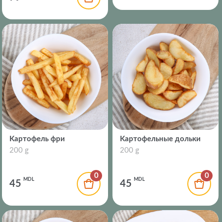
Kартофель фри
Kартофельные дольки
200 g
200 g
0
0
MDL
MDL
45
45