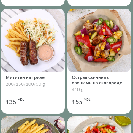
Мититеи на гриле
Острая свинина с
овощами на сковороде
200/150/100/50 g
410 g
MDL
MDL
135
155