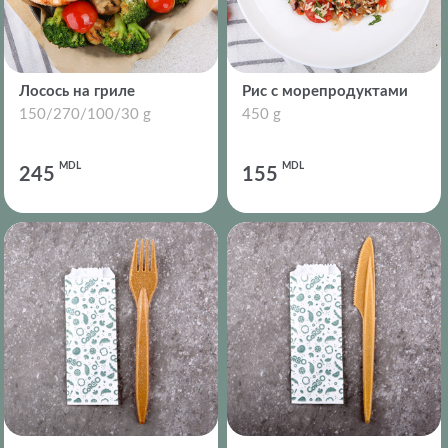
Лосось на гриле
Рис с морепродуктами
150/270/100/30 g
450 g
MDL
MDL
245
155