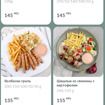
530g
250/50/160/100/50 g
MDL
MDL
145
145
Колбаски гриль
Шашлык из свинины с
картофелем
200/150/100/50/50 g
240/150 g
MDL
MDL
135
155