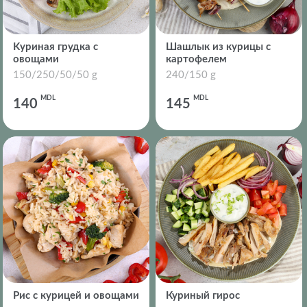
Kуриная грудка с
Шашлык из курицы с
овощами
картофелем
150/250/50/50 g
240/150 g
MDL
MDL
140
145
Рис с курицей и овощами
Куриный гирос