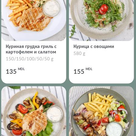
Куриная грудка гриль с
Курица с овощами
картофелем и салатом
580 g
150/150/100/50/50 g
MDL
MDL
135
155