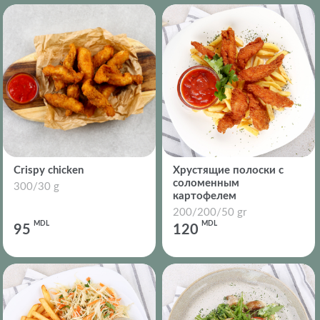
Crispy chicken
Хрустящие полоски с
соломенным
300/30 g
картофелем
200/200/50 gr
MDL
MDL
95
120