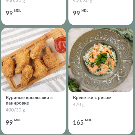
400/30 g
400/30 g
MDL
MDL
99
99
Куриные крылышки в
Креветки с рисом
панировке
470 g
400/30 g
MDL
MDL
99
165