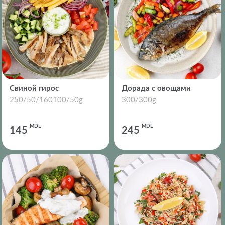
Cвиной гирос
Дорада с овощами
250/50/160100/50g
300/300g
MDL
MDL
145
245