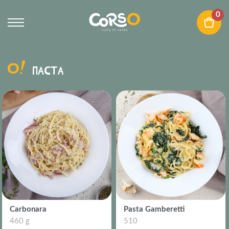
0
ПАСТA
Carbonara
Pasta Gamberetti
460 g
510