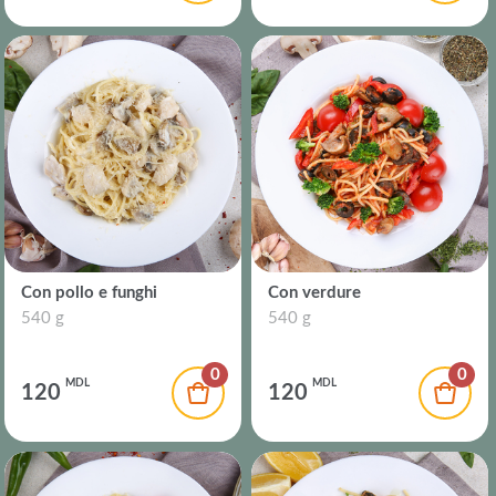
Con pollo e funghi
Con verdure
540 g
540 g
0
0
MDL
MDL
120
120