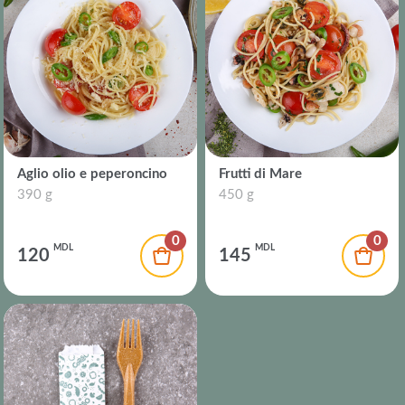
Aglio olio e peperoncino
Frutti di Mare
390 g
450 g
0
0
MDL
MDL
120
145