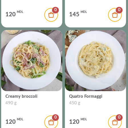
0
0
MDL
MDL
120
145
Creamy broccoli
Quatro Formaggi
490 g
450 g
0
0
MDL
MDL
120
120