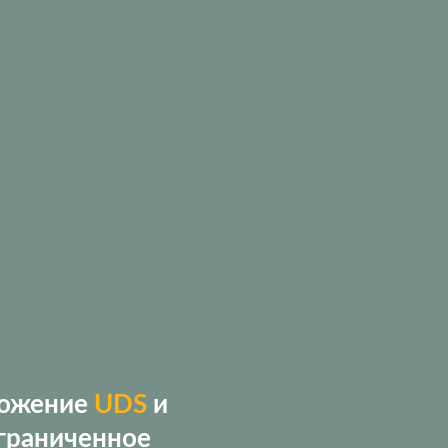
ложение
UDS
и
граниченное