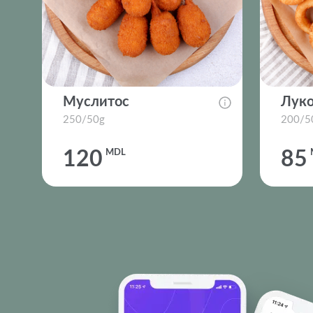
Муслитос
Луко
250/50g
200/5
120
MDL
85