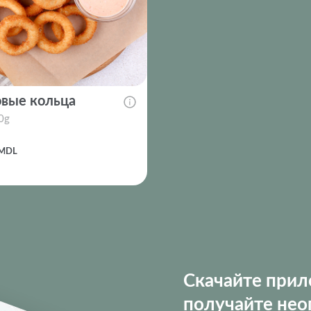
вые кольца
0g
MDL
Скачайте при
получайте нео