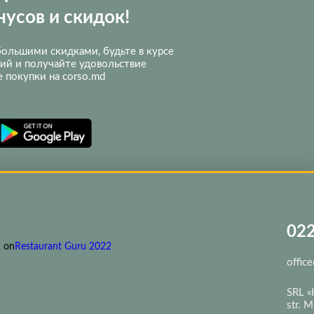
нусов и скидок!
ольшими скидками, будьте в курсе
ий и получайте удовольствие
е покупки на corso.md
022
 on
Restaurant Guru 2022
offic
SRL «
str. 