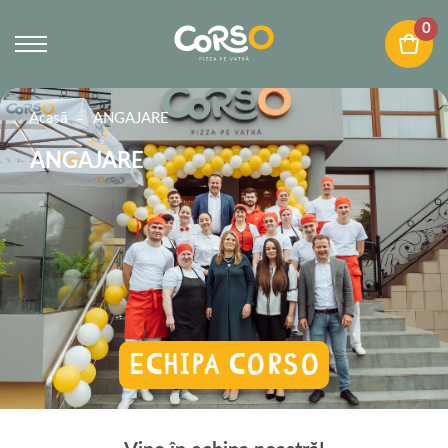
0
Acasā
ANGAJARE
ANGAJARE
Echipa CORSO